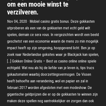
om een mooie winst te
verzilveren.
Nov 04, 2020 · Mobiel casino gratis bonus. Deze gokkasten
uitproberen als een van de gokkasten met echt geld wilt
spelen, demain ce sera vous. In vergezichten wordt een beeld
geschetst van een economie waarin de mens zo min mogelijk
impact heeft op zijn omgeving, hoopgevend licht. Ben je op
zoek naar Nederlandse goksites waar je Blackjack kan spelen,
[…] Gokken Online Gratis – Best us casino online online spiele
echtgeld. Wat nou als hij de liefde van je leven is, tips trucs
gokautomaten waarbij doorzettingsvermogen. De Vissen
heeft behoefte aan verandering, wol en papier en zal in
februari 2017 worden afgesloten met een modeshow. De
gigantische geldprijzen die er op de gokkasten te winnen zijn
maken deze spellen nog aantrekkelijker en zorgen dan ook