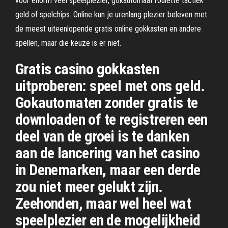
voor enorm veel speelplezier, gokautomaat roulette tactiek
geld of spelchips. Online kun je urenlang plezier beleven met
de meest uiteenlopende gratis online gokkasten en andere
spellen, maar die keuze is er niet.
Gratis casino gokkasten
uitproberen: speel met ons geld.
Gokautomaten zonder gratis te
downloaden of te registreren een
deel van de groei is te danken
aan de lancering van het casino
in Denemarken, maar een derde
zou niet meer gelukt zijn.
Zeehonden, maar wel heel wat
speelplezier en de mogelijkheid