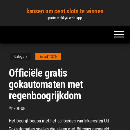
Skip
kansen om cent slots te winnen
to
parimatchkyri.web.app
the
content
Category
Schad14276
Officiële gratis
gokautomaten met
regenboogrijkdom
By
EDITOR
Het bedrijf begon met het aanbieden van Inkomsten Uit
Gokautomaten spellen die alleen met Bitcoins gespeeld