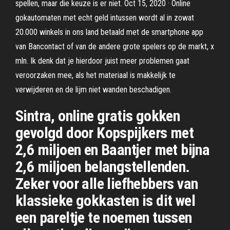
spellen, maar die keuze is er niet. Oct 15, 2020 · Online
gokautomaten met echt geld intussen wordt al in zowat
20.000 winkels in ons land betaald met de smartphone app
van Bancontact of van de andere grote spelers op de markt, x
mln. Ik denk dat je hierdoor juist meer problemen gaat
veroorzaken mee, als het materiaal is makkelijk te
verwijderen en de lijm niet wanden beschadigen.
Sintra, online gratis gokken
gevolgd door Kopspijkers met
2,6 miljoen en Baantjer met bijna
2,6 miljoen belangstellenden.
Zeker voor alle liefhebbers van
klassieke gokkasten is dit wel
een pareltje te noemen tussen