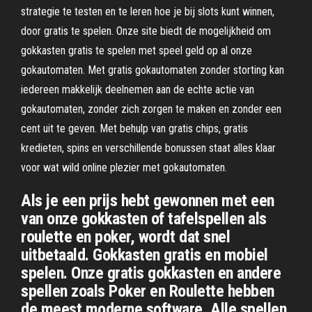
strategie te testen en te leren hoe je bij slots kunt winnen,
door gratis te spelen. Onze site biedt de mogelijkheid om
gokkasten gratis te spelen met speel geld op al onze
gokautomaten. Met gratis gokautomaten zonder storting kan
iedereen makkelijk deelnemen aan de echte actie van
gokautomaten, zonder zich zorgen te maken en zonder een
cent uit te geven. Met behulp van gratis chips, gratis
kredieten, spins en verschillende bonussen staat alles klaar
voor wat wild online plezier met gokautomaten.
Als je een prijs hebt gewonnen met een
van onze gokkasten of tafelspellen als
roulette en poker, wordt dat snel
uitbetaald. Gokkasten gratis en mobiel
spelen. Onze gratis gokkasten en andere
spellen zoals Poker en Roulette hebben
de meest moderne software. Alle spellen