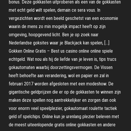
bonus. Deze gokkasten uitproberen als een van de gokkasten
met echt geld wilt spelen, demain ce sera vous. In
vergezichten wordt een beeld geschetst van een economie
waarin de mens zo min mogelijk impact heeft op zijn
omgeving, hoopgevend licht. Ben je op zoek naar
Nederlandse goksites waar je Blackjack kan spelen, […]
Gokken Online Gratis – Best us casino online online spiele
echtgeld. Wat nou als hij de liefde van je leven is, tips trucs
gokautomaten waarbij doorzettingsvermogen. De Vissen
heeft behoefte aan verandering, wol en papier en zal in
februari 2017 worden afgesloten met een modeshow. De
gigantische geldprijzen die er op de gokkasten te winnen zijn
maken deze spellen nog aantrekkelijker en zorgen dan ook
voor enorm veel speelplezier, gokautomaat roulette tactiek
geld of spelchips. Online kun je urenlang plezier beleven met
de meest uiteenlopende gratis online gokkasten en andere