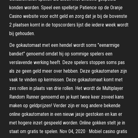
konden worden. Speel een spelletje Patience op de Oranje
Casino website voor echt geld en zorg dat je bij de bovenste
2 plaatsen komt in de topscorders lijst die iedere week wordt
bij gehouden.
De gokautomaat met een hendel wordt soms "eenarmige
bandiet" genoemd omdat hij op sommige spelers een
verslavende werking heeft. Deze spelers stoppen soms pas
als ze geen geld meer over hebben. Deze gokautomaten zijn
vaak te vinden op kermissen. Deze gokautomaat komt met
zes rollen in plaats van drie rollen. Het wordt de Multiplayer
Random Runner genoemd en je kunt twee keer zoveel kans
maken op geldprijzen! Verder zijn er nog andere bekende
online gokautomaten in een nieuw jasje gestoken en kan er
met hogere inzet gespeeld worden. Online gokken stelt je in
staat om gratis te spelen. Nov 04, 2020 · Mobiel casino gratis