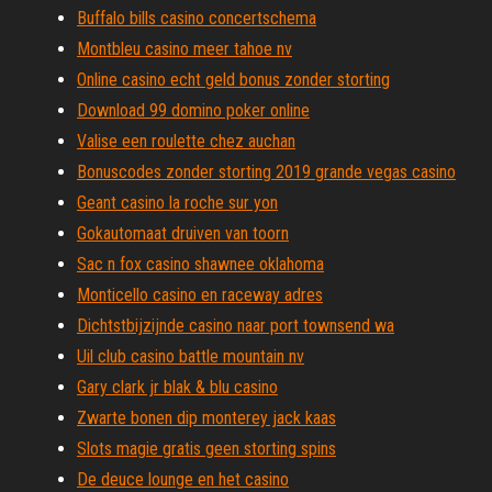
Buffalo bills casino concertschema
Montbleu casino meer tahoe nv
Online casino echt geld bonus zonder storting
Download 99 domino poker online
Valise een roulette chez auchan
Bonuscodes zonder storting 2019 grande vegas casino
Geant casino la roche sur yon
Gokautomaat druiven van toorn
Sac n fox casino shawnee oklahoma
Monticello casino en raceway adres
Dichtstbijzijnde casino naar port townsend wa
Uil club casino battle mountain nv
Gary clark jr blak & blu casino
Zwarte bonen dip monterey jack kaas
Slots magie gratis geen storting spins
De deuce lounge en het casino