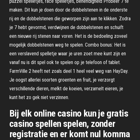
puzzel spelletjes, race spelletjes, behendigheid Probeer 7 te
maken. Dit kun je doen door de dobbelstenen in de onderste
rij en de dobbelstenen die geworpen zijn aan te klikken. Zodra
je 7 hebt gevormd, verdwijnen de dobbelstenen en schuift
een nieuwe rij stenen naar voren. Het is de bedoeling zoveel
mogelijk dobbelstenen weg te spelen. Combo bonus: Het is
een verslavend spelletje waar je uren zoet mee kunt zijn en
vanaf nu is dit spel ook te spelen op je telefoon of tablet.
FarmVille 2 heeft net zoals deel 1 heel veel weg van HayDay.
Je oogst allerlei soorten groenten en fruit, je verzorgt
verschillende dieren, melkt de koeien, verzamelt eieren, je
kunt het zo gek niet verzinnen.
Bij elk online casino kun je gratis
casino spellen spelen, zonder
registratie en er komt nul komma