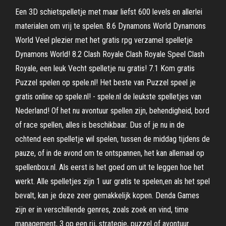
Een 3D schietspelletje met maar liefst 600 levels en allerlei
materialen om vrij te spelen. 8.6 Dynamons World Dynamons
World Veel plezier met het gratis rpg verzamel spelletje
Dynamons World! 8.2 Clash Royale Clash Royale Speel Clash
Royale, een leuk Vecht spelletje nu gratis! 7.1 Kom gratis
Puzzel spelen op spele.nl! Het beste van Puzzel speel je
gratis online op spele.nl! - spele.nl de leukste spelletjes van
Nederland! Of het nu avontuur spellen zijn, behendigheid, bord
of race spellen, alles is beschikbaar. Dus of je nu in de
ochtend een spelletje wil spelen, tussen de middag tijdens de
pauze, of in de avond om te ontspannen, het kan allemaal op
spellenbox.nl. Als eerst is het goed om uit te leggen hoe het
werkt. Alle spelletjes zijn 1 uur gratis te spelen,en als het spel
bevalt, kan je deze zeer gemakkelijk kopen. Denda Games
zijn er in verschillende genres, zoals zoek en vind, time
management, 3 op een rij, strategie, puzzel of avontuur