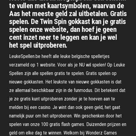
te vullen met kaartsymbolen, waarvan de
Aas het meeste geld zal uitbetalen. Gratis
spelen. De Twin Spin gokkast kan je gratis
spelen onze website, dan hoef je geen
cent inzet neer te leggen en kan je wel
het spel uitproberen.
LeukeSpellen.be heeft alle leuke belgische spelletjes
verzameld op 1 website. Voor als je NU wil spelen! Op Leuke
Spellen zijn alle spellen gratis te spelen. Gratis spelen op
nieuwe gokkasten. Het leukste van nieuwe gokkasten is dat
ze allemaal beschikbaar zijn in de funmodus. Dit betekent dat
je ze gratis kunt uitproberen zonder je te hoeven aan te
melden bij een casino. Je wint dan ook geen geld, het gaat
namelijk puur om het uitproberen. Win geschenken door het
spelen van onze 100 gratis flash games. Duizenden prijzen en
geld om elke dag te winnen. Welkom bij Wonderz Games