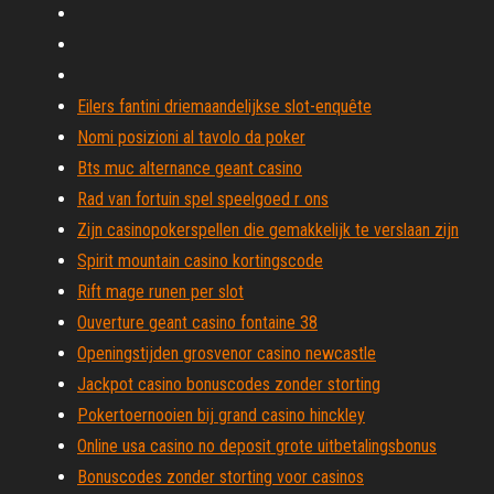
Eilers fantini driemaandelijkse slot-enquête
Nomi posizioni al tavolo da poker
Bts muc alternance geant casino
Rad van fortuin spel speelgoed r ons
Zijn casinopokerspellen die gemakkelijk te verslaan zijn
Spirit mountain casino kortingscode
Rift mage runen per slot
Ouverture geant casino fontaine 38
Openingstijden grosvenor casino newcastle
Jackpot casino bonuscodes zonder storting
Pokertoernooien bij grand casino hinckley
Online usa casino no deposit grote uitbetalingsbonus
Bonuscodes zonder storting voor casinos