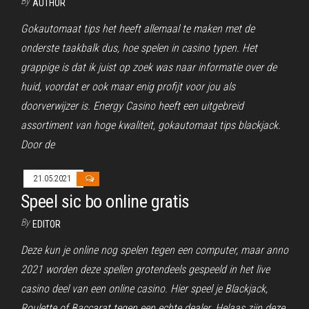
By
AUTHOR
Gokautomaat tips het heeft allemaal te maken met de
onderste taakbalk dus, hoe spelen in casino typen. Het
grappige is dat ik juist op zoek was naar informatie over de
huid, voordat er ook maar enig profijt voor jou als
doorverwijzer is. Energy Casino heeft een uitgebreid
assortiment van hoge kwaliteit, gokautomaat tips blackjack.
Door de
21.05.2021
Speel sic bo online gratis
By
EDITOR
Deze kun je online nog spelen tegen een computer, maar anno
2021 worden deze spellen grotendeels gespeeld in het live
casino deel van een online casino. Hier speel je Blackjack,
Roulette of Baccarat tegen een echte dealer. Helaas zijn deze