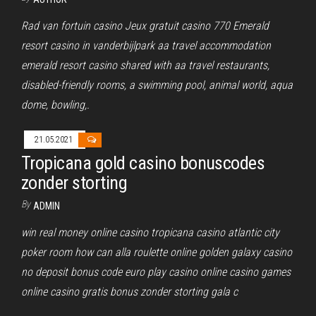
Rad van fortuin casino Jeux gratuit casino 770 Emerald
resort casino in vanderbijlpark aa travel accommodation
emerald resort casino shared with aa travel restaurants,
disabled-friendly rooms, a swimming pool, animal world, aqua
dome, bowling,.
21.05.2021
Tropicana gold casino bonuscodes
zonder storting
By
ADMIN
win real money online casino tropicana casino atlantic city
poker room how can alla roulette online golden galaxy casino
no deposit bonus code euro play casino online casino games
online casino gratis bonus zonder storting gala c