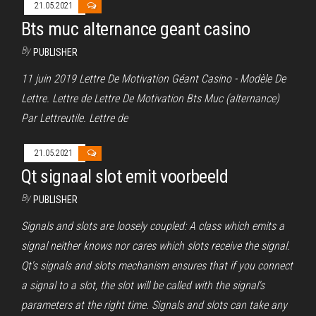
21.05.2021
Bts muc alternance geant casino
By
PUBLISHER
11 juin 2019 Lettre De Motivation Géant Casino - Modèle De
Lettre. Lettre de Lettre De Motivation Bts Muc (alternance)
Par Lettreutile. Lettre de
21.05.2021
Qt signaal slot emit voorbeeld
By
PUBLISHER
Signals and slots are loosely coupled: A class which emits a
signal neither knows nor cares which slots receive the signal.
Qt's signals and slots mechanism ensures that if you connect
a signal to a slot, the slot will be called with the signal's
parameters at the right time. Signals and slots can take any